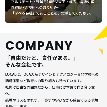
フルリモート・残業月10時間以下・幅広い言語や案
件経験・AI技術への取り組み…。
「学べる会社」であることを、実感してください。
C
O
M
P
A
N
Y
「自由だけど、責任がある。」
そんな会社です。
LOCALは、OCA大阪デザイン＆テクノロジー専門学校への
講師派遣など教育への取り組みも行っています。
社内は自由な雰囲気ながら、仕事には本気で向き合う文
化。
挑戦やミスを恐れず、一歩ずつ学びながら成長できる環境
を提供します。