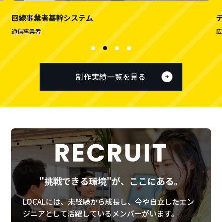
回線事業者基幹システム
通信事業者
広
制作実績一覧を見る
R
E
C
R
U
I
T
"挑戦できる環境"が、ここにある。
LOCALには、未経験から成長し、今や自立したエン
ジニアとして活躍しているメンバーがいます。